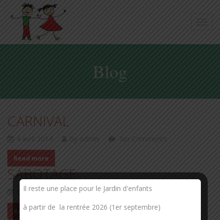
Blog
CARNIVAL
4 avril 2014
By admin
No Comments
Read more
SABOTAGE
Il reste une place pour le Jardin d'enfants
4 avril 2014
By admin
No Comments
à partir de la rentrée 2026 (1er septembre)
Read more