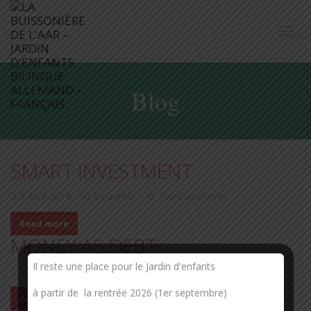
Blog
SMART INVESTMENT
9 avril 2014
By admin
No Comments
Read more
MONEY AS DEBT
Il reste une place pour le Jardin d'enfants
9 avril 2014
By admin
No Comments
à partir de la rentrée 2026 (1er septembre)
Read more