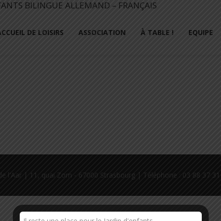
ACCUEIL DE LOISIRS
ASSOCIATION
À TABLE !
EQUIPE
e l'Aar | 11, quai Zorn - 67000 Strasbourg | Téléphone : 03 88 37 3
Il reste une place pour le Jardin d'enfants